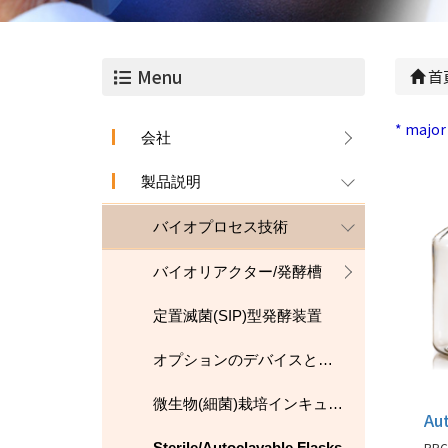
Menu
首
* major
会社
製品説明
バイオプロセス技術
バイオリアクター/発酵槽
定置滅菌(SIP)型発酵装置
オプションのデバイスとアクセサリ
微生物(細菌)栽培インキュベーター
Sterile/Autoclavable Flasks