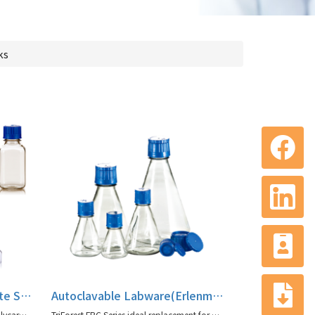
ks
Autoclavable Polycarbonate Square Media Bottles, BPC Series
Autoclavable Labware(Erlenmeyer Flasks), FBC Series
BPC Series TriForest Autoclavable Polycarbonate Square Media Bottles
TriForest FBC Series ideal replacement for glass and other Erlenmeyer/shaker flasks (agent for TriForest)