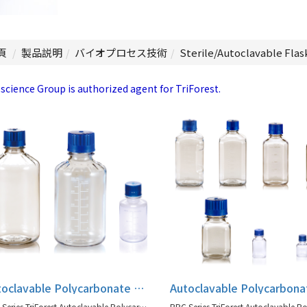
頁
製品説明
バイオプロセス技術
Sterile/Autoclavable Flas
 science Group is authorized agent for TriForest.
Autoclavable Polycarbonate Boston Round Media Bottles, RPC Series
RPC Series TriForest Autoclavable Polycarbonate Boston Round Media Bottles