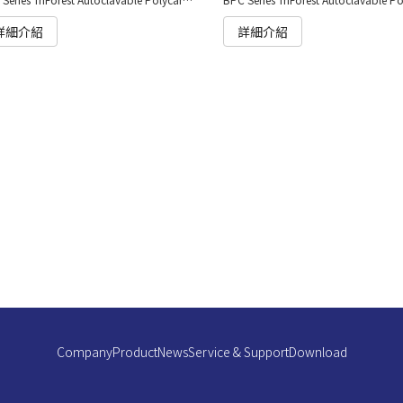
詳細介紹
詳細介紹
Company
Product
News
Service & Support
Download