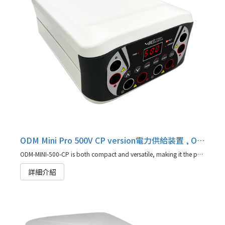
ODM Mini Pro 500V CP version電力供給装置 , ODM-MINI-500-CP
ODM-MINI-500-CP is both compact and versatile, making it the perfect choice for those with limited funds or space for lab equipment
詳細介紹