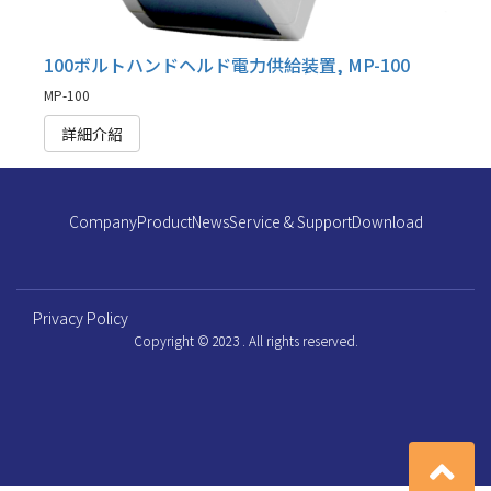
100ボルトハンドヘルド電力供給装置, MP-100
MP-100
詳細介紹
Company
Product
News
Service & Support
Download
Privacy Policy
Copyright © 2023 . All rights reserved.