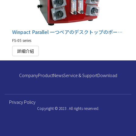
Winpact Parallel 一つペアのデスクトップのポー発酵制御システム , FS-05 series
FS-05 series
詳細介紹
Company
Product
News
Service & Support
Download
Privacy Policy
Copyright © 2023 . All rights reserved.