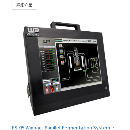
詳細介紹
FS-05 Winpact Parallel Fermentation System HMI board/Monitor Module, FS-05-DM