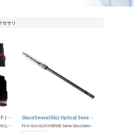
クセサリ
Probe Connector Series; VP (VarioPin); K8;S7 / S8; T82 (D4); M12; Memosens
GlucoSense(Glu) Optical Sensors, FS-O-GLU-GLUCOSENSE Series
VP (VarioPin); K8;S7 / S8; T82 (D4); M12; Memosens Probe Connector
FS-O-GLU-GLUCOSENSE Series GlucoSense(Glu) Optical Sensors