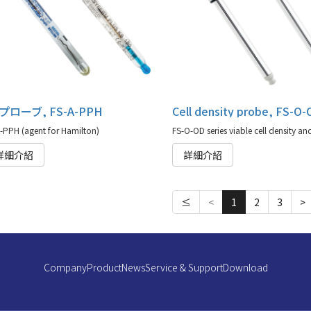
プローブ, FS-A-PPH
-PPH (agent for Hamilton)
詳細介紹
詳細介紹
≤
<
1
2
3
>
Company
Product
News
Service & Support
Download