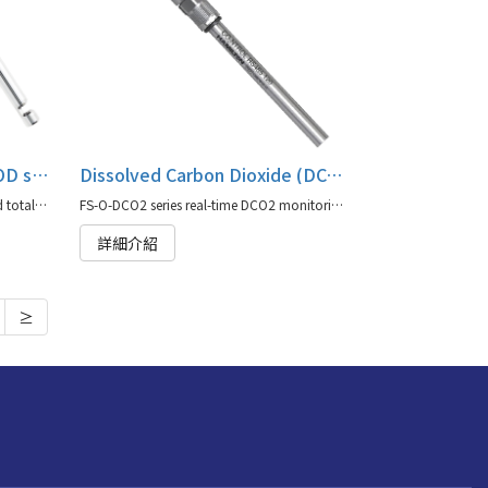
Cell density probe, FS-O-OD series
Dissolved Carbon Dioxide (DCO2) Sensors, FS-O-DCO2 series
FS-O-OD series viable cell density and total cell density (turbidity) probes are available for a wide range of applications.(agent for Hamilton)
FS-O-DCO2 series real-time DCO2 monitoring can help to deliver higher viable cell density(agent for Hamilton)
詳細介紹
≥