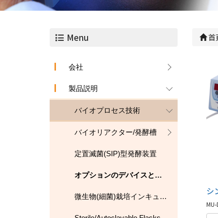
Menu
首
会社
製品説明
バイオプロセス技術
バイオリアクター/発酵槽
定置滅菌(SIP)型発酵装置
オプションのデバイスとアクセサリ
微生物(細菌)栽培インキュベーター
MU-D
Sterile/Autoclavable Flasks