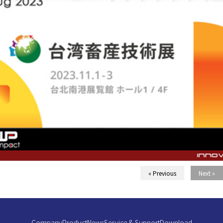
« Previous
Next »
Company
Product
News
Service & Support
Download