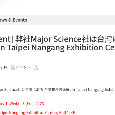
ws & Events
vent] 弊社Major Science社
in Taipei Nangang Exhibition
。
.9.14
イベント
r Science社は台湾にある 台湾畜產技術展, in Taipei Nangang Exhibi
 1 (Wed.) - 3 (Fri.), 2023
ei Nangang Exhibition Center, Hall 1, 4F