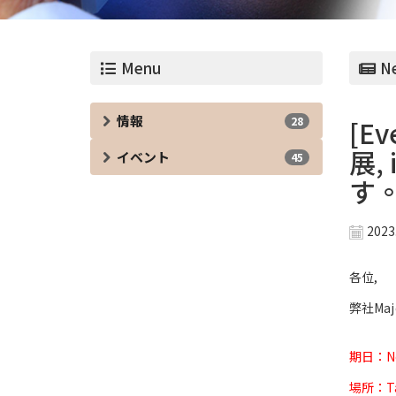
Menu
Ne
情報
28
[E
展, 
イベント
45
す
2023
各位,
弊社Majo
期日：Nov.
場所：Taip