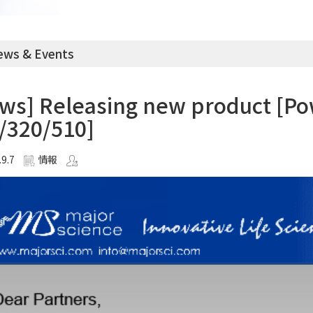
ws & Events
ws] Releasing new product [Po
/320/510]
.9.7
情報