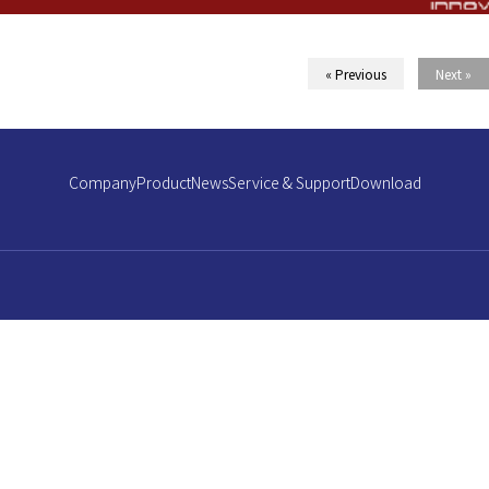
« Previous
Next »
Company
Product
News
Service & Support
Download